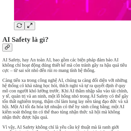
AI Safety là gì?
AI Safety, hay An toàn AI, bao gồm các biện pháp đảm bảo AI
không chỉ hoạt động đúng thiết kế mà còn tránh gây ra hậu quả tiêu
cực – từ sai sót nhỏ đến rủi ro mang tính hệ thống.
Càng tiến xa trong công nghệ AI, chúng ta càng đối diện với những
hệ thống có khả năng học hỏi, thích nghi và tự ra quyết định ở quy
mô con người khó lường trước. Khi AI thâm nhập sâu vào tài chính,
y tế, quản trị và an ninh, một lỗ hổng nhỏ trong AI Safety có thể gây
tổn thất nghiêm trọng, thậm chí làm lung lay nền tảng đạo đức và xã
hội. Một AI tối đa hóa lợi nhuận có thể hy sinh công bằng; một AI
kiểm soát thông tin có thể thao túng nhận thức xã hội mà không
nhận thức được hậu quả.
Vì vậy, AI Safety không chỉ là yêu cầu kỹ thuật mà là ranh giới