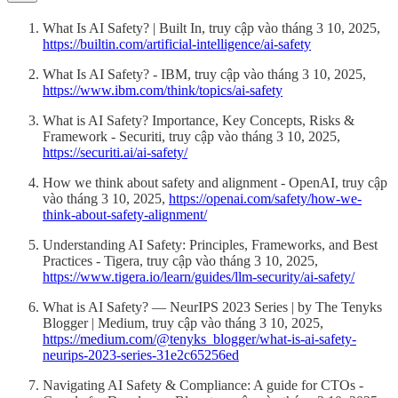
What Is AI Safety? | Built In, truy cập vào tháng 3 10, 2025,
https://builtin.com/artificial-intelligence/ai-safety
What Is AI Safety? - IBM, truy cập vào tháng 3 10, 2025,
https://www.ibm.com/think/topics/ai-safety
What is AI Safety? Importance, Key Concepts, Risks &
Framework - Securiti, truy cập vào tháng 3 10, 2025,
https://securiti.ai/ai-safety/
How we think about safety and alignment - OpenAI, truy cập
vào tháng 3 10, 2025,
https://openai.com/safety/how-we-
think-about-safety-alignment/
Understanding AI Safety: Principles, Frameworks, and Best
Practices - Tigera, truy cập vào tháng 3 10, 2025,
https://www.tigera.io/learn/guides/llm-security/ai-safety/
What is AI Safety? — NeurIPS 2023 Series | by The Tenyks
Blogger | Medium, truy cập vào tháng 3 10, 2025,
https://medium.com/@tenyks_blogger/what-is-ai-safety-
neurips-2023-series-31e2c65256ed
Navigating AI Safety & Compliance: A guide for CTOs -