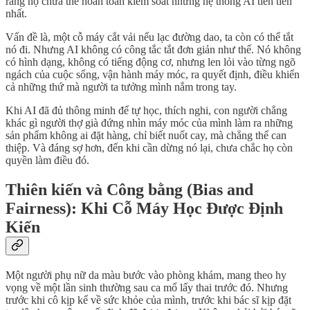
rằng họ chưa thể hoàn toàn kiểm soát những hệ thống AI tiên tiến
nhất.
Vấn đề là, một cỗ máy cắt vải nếu lạc đường dao, ta còn có thể tắt
nó đi. Nhưng AI không có công tắc tắt đơn giản như thế. Nó không
có hình dạng, không có tiếng động cơ, nhưng len lỏi vào từng ngõ
ngách của cuộc sống, vận hành máy móc, ra quyết định, điều khiển
cả những thứ mà người ta tưởng mình nắm trong tay.
Khi AI đã đủ thông minh để tự học, thích nghi, con người chẳng
khác gì người thợ già đứng nhìn máy móc của mình làm ra những
sản phẩm không ai đặt hàng, chỉ biết nuốt cay, mà chẳng thể can
thiệp. Và đáng sợ hơn, đến khi cần dừng nó lại, chưa chắc họ còn
quyền làm điều đó.
Thiên kiến và Công bằng (Bias and
Fairness): Khi Cỗ Máy Học Được Định
Kiến
Một người phụ nữ da màu bước vào phòng khám, mang theo hy
vọng về một lần sinh thường sau ca mổ lấy thai trước đó. Nhưng
trước khi cô kịp kể về sức khỏe của mình, trước khi bác sĩ kịp đặt