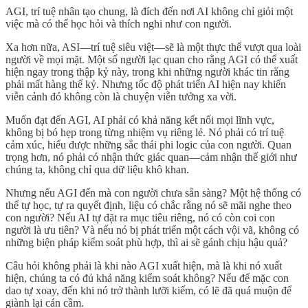
AGI, trí tuệ nhân tạo chung, là đích đến nơi AI không chỉ giỏi một
việc mà có thể học hỏi và thích nghi như con người.
Xa hơn nữa, ASI—trí tuệ siêu việt—sẽ là một thực thể vượt qua loài
người về mọi mặt. Một số người lạc quan cho rằng AGI có thể xuất
hiện ngay trong thập kỷ này, trong khi những người khác tin rằng
phải mất hàng thế kỷ. Nhưng tốc độ phát triển AI hiện nay khiến
viễn cảnh đó không còn là chuyện viễn tưởng xa vời.
Muốn đạt đến AGI, AI phải có khả năng kết nối mọi lĩnh vực,
không bị bó hẹp trong từng nhiệm vụ riêng lẻ. Nó phải có trí tuệ
cảm xúc, hiểu được những sắc thái phi logic của con người. Quan
trọng hơn, nó phải có nhận thức giác quan—cảm nhận thế giới như
chúng ta, không chỉ qua dữ liệu khô khan.
Nhưng nếu AGI đến mà con người chưa sẵn sàng? Một hệ thống có
thể tự học, tự ra quyết định, liệu có chắc rằng nó sẽ mãi nghe theo
con người? Nếu AI tự đặt ra mục tiêu riêng, nó có còn coi con
người là ưu tiên? Và nếu nó bị phát triển một cách vội vã, không có
những biện pháp kiểm soát phù hợp, thì ai sẽ gánh chịu hậu quả?
Câu hỏi không phải là khi nào AGI xuất hiện, mà là khi nó xuất
hiện, chúng ta có đủ khả năng kiểm soát không? Nếu để mặc con
dao tự xoay, đến khi nó trở thành lưỡi kiếm, có lẽ đã quá muộn để
giành lại cán cầm.