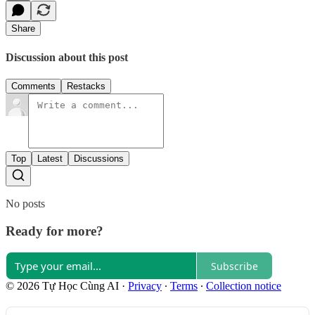
Share
Discussion about this post
Comments
Restacks
Top
Latest
Discussions
No posts
Ready for more?
Subscribe
© 2026 Tự Học Cùng AI
·
Privacy
∙
Terms
∙
Collection notice