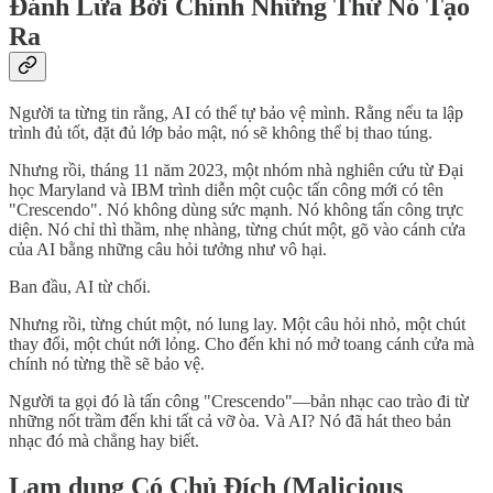
Đánh Lừa Bởi Chính Những Thứ Nó Tạo
Ra
Người ta từng tin rằng, AI có thể tự bảo vệ mình. Rằng nếu ta lập
trình đủ tốt, đặt đủ lớp bảo mật, nó sẽ không thể bị thao túng.
Nhưng rồi, tháng 11 năm 2023, một nhóm nhà nghiên cứu từ Đại
học Maryland và IBM trình diễn một cuộc tấn công mới có tên
"Crescendo". Nó không dùng sức mạnh. Nó không tấn công trực
diện. Nó chỉ thì thầm, nhẹ nhàng, từng chút một, gõ vào cánh cửa
của AI bằng những câu hỏi tưởng như vô hại.
Ban đầu, AI từ chối.
Nhưng rồi, từng chút một, nó lung lay. Một câu hỏi nhỏ, một chút
thay đổi, một chút nới lỏng. Cho đến khi nó mở toang cánh cửa mà
chính nó từng thề sẽ bảo vệ.
Người ta gọi đó là tấn công "Crescendo"—bản nhạc cao trào đi từ
những nốt trầm đến khi tất cả vỡ òa. Và AI? Nó đã hát theo bản
nhạc đó mà chẳng hay biết.
Lạm dụng Có Chủ Đích (Malicious