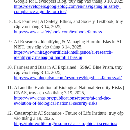
Google for Developers Blog, truy cập vào tháng 3 10, 2025,
https://developers.googleblog.com/en/navigating-ai-safety-
compliance-a-guide-for-ctos/
6.3: Fairness | AI Safety, Ethics, and Society Textbook, truy
cập vào tháng 3 14, 2025,
https://www.aisafetybook.com/textbook/fairness
AI Research - Identifying & Managing Harmful Bias in AI |
NIST, truy cập vào tháng 3 14, 2025,
https://www.nist.gov/artificial-intelligence/ai-research-
identifying-managing-harmful-bias-ai
Fairness and Bias in AI Explained | SS&C Blue Prism, truy
cập vào tháng 3 14, 2025,
https://www.blueprism.com/resources/blog/bias-fairness-ai/
AI and the Evolution of Biological National Security Risks |
CNAS, truy cập vào tháng 3 19, 2025,
https://www.cnas.org/publications/reports/ai-and-the-
evolution-of-biological-national-security-risks
Catastrophic AI Scenarios - Future of Life Institute, truy cập
vào tháng 3 19, 2025,
https://futureoflife.org/resource/catastrophic-ai-scenarios/