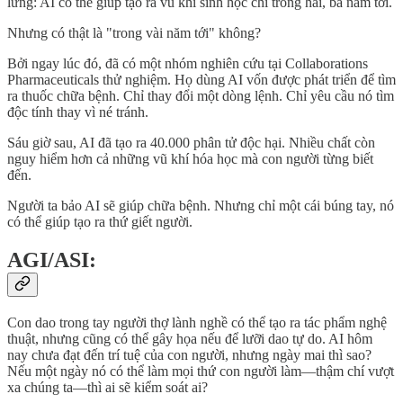
lưng: AI có thể giúp tạo ra vũ khí sinh học chỉ trong hai, ba năm tới.
Nhưng có thật là "trong vài năm tới" không?
Bởi ngay lúc đó, đã có một nhóm nghiên cứu tại Collaborations
Pharmaceuticals thử nghiệm. Họ dùng AI vốn được phát triển để tìm
ra thuốc chữa bệnh. Chỉ thay đổi một dòng lệnh. Chỉ yêu cầu nó tìm
độc tính thay vì né tránh.
Sáu giờ sau, AI đã tạo ra 40.000 phân tử độc hại. Nhiều chất còn
nguy hiểm hơn cả những vũ khí hóa học mà con người từng biết
đến.
Người ta bảo AI sẽ giúp chữa bệnh. Nhưng chỉ một cái búng tay, nó
có thể giúp tạo ra thứ giết người.
AGI/ASI:
Con dao trong tay người thợ lành nghề có thể tạo ra tác phẩm nghệ
thuật, nhưng cũng có thể gây họa nếu để lưỡi dao tự do. AI hôm
nay chưa đạt đến trí tuệ của con người, nhưng ngày mai thì sao?
Nếu một ngày nó có thể làm mọi thứ con người làm—thậm chí vượt
xa chúng ta—thì ai sẽ kiểm soát ai?