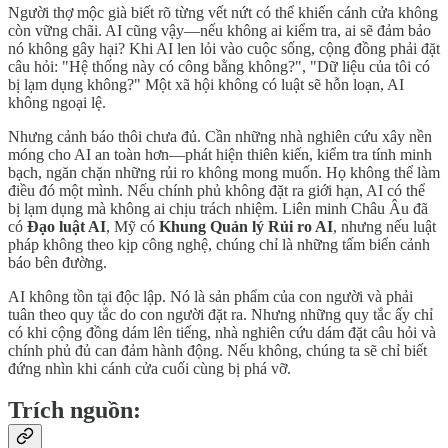
Người thợ mộc già biết rõ từng vết nứt có thể khiến cánh cửa không
còn vững chãi. AI cũng vậy—nếu không ai kiểm tra, ai sẽ đảm bảo
nó không gây hại? Khi AI len lỏi vào cuộc sống, cộng đồng phải đặt
câu hỏi: "Hệ thống này có công bằng không?", "Dữ liệu của tôi có
bị lạm dụng không?" Một xã hội không có luật sẽ hỗn loạn, AI
không ngoại lệ.
Nhưng cảnh báo thôi chưa đủ. Cần những nhà nghiên cứu xây nền
móng cho AI an toàn hơn—phát hiện thiên kiến, kiểm tra tính minh
bạch, ngăn chặn những rủi ro không mong muốn. Họ không thể làm
điều đó một mình. Nếu chính phủ không đặt ra giới hạn, AI có thể
bị lạm dụng mà không ai chịu trách nhiệm. Liên minh Châu Âu đã
có
Đạo luật AI
, Mỹ có
Khung Quản lý Rủi ro AI
, nhưng nếu luật
pháp không theo kịp công nghệ, chúng chỉ là những tấm biển cảnh
báo bên đường.
AI không tồn tại độc lập. Nó là sản phẩm của con người và phải
tuân theo quy tắc do con người đặt ra. Nhưng những quy tắc ấy chỉ
có khi cộng đồng dám lên tiếng, nhà nghiên cứu dám đặt câu hỏi và
chính phủ đủ can đảm hành động. Nếu không, chúng ta sẽ chỉ biết
đứng nhìn khi cánh cửa cuối cùng bị phá vỡ.
Trích nguồn: