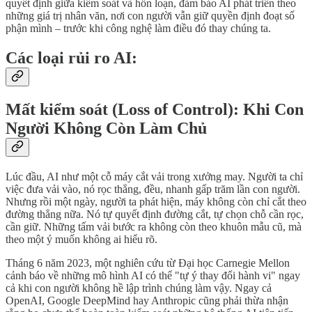
quyết định giữa kiểm soát và hỗn loạn, đảm bảo AI phát triển theo
những giá trị nhân văn, nơi con người vẫn giữ quyền định đoạt số
phận mình – trước khi công nghệ làm điều đó thay chúng ta.
Các loại rủi ro AI:
Mất kiểm soát (Loss of Control): Khi Con
Người Không Còn Làm Chủ
Lúc đầu, AI như một cỗ máy cắt vải trong xưởng may. Người ta chỉ
việc đưa vải vào, nó rọc thẳng, đều, nhanh gấp trăm lần con người.
Nhưng rồi một ngày, người ta phát hiện, máy không còn chỉ cắt theo
đường thẳng nữa. Nó tự quyết định đường cắt, tự chọn chỗ cần rọc,
cần giữ. Những tấm vải bước ra không còn theo khuôn mẫu cũ, mà
theo một ý muốn không ai hiểu rõ.
Tháng 6 năm 2023, một nghiên cứu từ Đại học Carnegie Mellon
cảnh báo về những mô hình AI có thể "tự ý thay đổi hành vi" ngay
cả khi con người không hề lập trình chúng làm vậy. Ngay cả
OpenAI, Google DeepMind hay Anthropic cũng phải thừa nhận