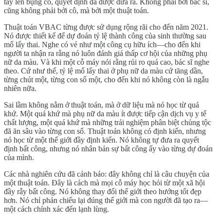
tay lên bụng cô, quyết định đã được đưa ra. Không phải bởi bác sĩ,
cũng không phải bởi cô, mà bởi một thuật toán.
Thuật toán VBAC từng được sử dụng rộng rãi cho đến năm 2021.
Nó được thiết kế để dự đoán tỷ lệ thành công của sinh thường sau
mổ lấy thai. Nghe có vẻ như một công cụ hữu ích—cho đến khi
người ta nhận ra rằng nó luôn đánh giá thấp cơ hội của những phụ
nữ da màu. Và khi một cỗ máy nói rằng rủi ro quá cao, bác sĩ nghe
theo. Cứ như thế, tỷ lệ mổ lấy thai ở phụ nữ da màu cứ tăng dần,
từng chút một, từng con số một, cho đến khi nó không còn là ngẫu
nhiên nữa.
Sai lầm không nằm ở thuật toán, mà ở dữ liệu mà nó học từ quá
khứ. Một quá khứ mà phụ nữ da màu ít được tiếp cận dịch vụ y tế
chất lượng, một quá khứ mà những trải nghiệm phân biệt chủng tộc
đã ăn sâu vào từng con số. Thuật toán không có định kiến, nhưng
nó học từ một thế giới đầy định kiến. Nó không tự đưa ra quyết
định bất công, nhưng nó nhân bản sự bất công ấy vào từng dự đoán
của mình.
Các nhà nghiên cứu đã cảnh báo: đây không chỉ là câu chuyện của
một thuật toán. Đây là cách mà mọi cỗ máy học hỏi từ một xã hội
đầy rẫy bất công. Nó không thay đổi thế giới theo hướng tốt đẹp
hơn. Nó chỉ phản chiếu lại đúng thế giới mà con người đã tạo ra—
một cách chính xác đến lạnh lùng.