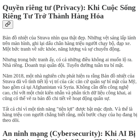
Quyền riêng tư (Privacy): Khi Cuộc Sống
Riêng Tư Trở Thành Hàng Hóa
Bản đồ nhiệt của Strava nhìn qua thật đẹp. Những vệt sáng lấp lánh
trên màn hình, ghi lại dấu chân hàng triệu người chạy bộ, đạp xe.
Một bức tranh về sức khỏe, năng lượng và sự chuyển động.
Nhưng trong bức tranh ấy, có cả những điều không ai muốn lộ ra.
Nhà riêng. Doanh trại quân đội. Tuyến đường tuần tra bí mật.
Năm 2018, một nhà nghiên cứu phát hiện ra rằng Bản đồ nhiệt của
Strava đã vô tình tiết lộ vị trí của các căn cứ quân sự bí mật của Mỹ,
bao gồm cả tại Afghanistan và Syria. Không cần đến công nghệ
cao, chỉ với một chút kiên nhẫn và phân tích dữ liệu công khai, ai
cũng có thể vẽ ra bản đồ chi tiết về hoạt động quân sự.
Tất cả chỉ vì một tính năng "tiện lợi" được bật mặc định. Và thế là
hàng triệu con người chẳng biết rằng, mỗi bước chạy của họ đang bị
theo dõi.
An ninh mạng (Cybersecurity): Khi AI Bị