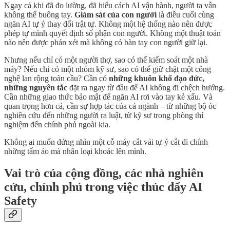
Ngay cả khi đã đo lường, đã hiểu cách AI vận hành, người ta vẫn
không thể buông tay.
Giám sát của con người
là điều cuối cùng
ngăn AI tự ý thay đổi trật tự. Không một hệ thống nào nên được
phép tự mình quyết định số phận con người. Không một thuật toán
nào nên được phán xét mà không có bàn tay con người giữ lại.
Nhưng nếu chỉ có một người thợ, sao có thể kiểm soát một nhà
máy? Nếu chỉ có một nhóm kỹ sư, sao có thể giữ chặt một công
nghệ lan rộng toàn cầu? Cần có
những khuôn khổ đạo đức,
những nguyên tắc
đặt ra ngay từ đầu để AI không đi chệch hướng.
Cần những giao thức bảo mật để ngăn AI rơi vào tay kẻ xấu. Và
quan trọng hơn cả, cần sự hợp tác của cả ngành – từ những bộ óc
nghiên cứu đến những người ra luật, từ kỹ sư trong phòng thí
nghiệm đến chính phủ ngoài kia.
Không ai muốn đứng nhìn một cỗ máy cắt vải tự ý cắt đi chính
những tấm áo mà nhân loại khoác lên mình.
Vai trò của cộng đồng, các nhà nghiên
cứu, chính phủ trong việc thúc đẩy AI
Safety