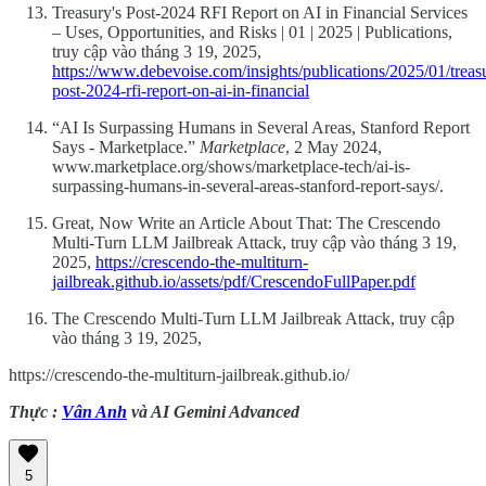
Treasury's Post-2024 RFI Report on AI in Financial Services
– Uses, Opportunities, and Risks | 01 | 2025 | Publications,
truy cập vào tháng 3 19, 2025,
https://www.debevoise.com/insights/publications/2025/01/treas
post-2024-rfi-report-on-ai-in-financial
“AI Is Surpassing Humans in Several Areas, Stanford Report
Says - Marketplace.”
Marketplace
, 2 May 2024,
www.marketplace.org/shows/marketplace-tech/ai-is-
surpassing-humans-in-several-areas-stanford-report-says/.
Great, Now Write an Article About That: The Crescendo
Multi-Turn LLM Jailbreak Attack, truy cập vào tháng 3 19,
2025,
https://crescendo-the-multiturn-
jailbreak.github.io/assets/pdf/CrescendoFullPaper.pdf
The Crescendo Multi-Turn LLM Jailbreak Attack, truy cập
vào tháng 3 19, 2025,
https://crescendo-the-multiturn-jailbreak.github.io/
Thực :
Vân Anh
và AI Gemini Advanced
5