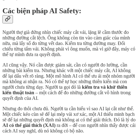
Các biện pháp AI Safety:
Người thợ già đứng nhìn chiếc máy cắt vải, lặng lẽ cầm thước đo
những đường cắt lệch. Ông không còn tin vào cảm giác của mình
nữa, mà lấy số đo từng vết dao. Kiểm tra từng đường may. Đối
chiếu từng tấm vải. Không phải vì ông muốn, mà vì giờ đây, máy có
thể tự mình đưa ra quyết định.
AI cũng vậy. Nó cần được giám sát, cần có người đo lường, cần
những bài kiểm tra. Nhưng khác với một chiếc máy cắt, AI không
để lại dấu vết rõ ràng. Một mô hình AI có thể ưu ái một nhóm người
mà không ai nhận ra. Nó có thể tự học những thiên kiến mà con
người chưa từng dạy. Người ta gọi đó là
kiểm tra và khử thiên
kiến thuật toán
– một cách để đo những đường cắt vô hình trong
quyết định của AI.
Nhưng đo thôi chưa đủ. Người ta cần hiểu vì sao AI lại cắt như thế.
Một chiếc kéo cùn sẽ để lại mép vải xơ xác, một AI thiếu minh bạch
sẽ để lại những quyết định mà không ai có thể giải thích. Đó là lý do
AI có thể giải thích (XAI)
ra đời – để con người nhìn thấy được cái
cách AI suy nghĩ, dù nó không có bộ não.