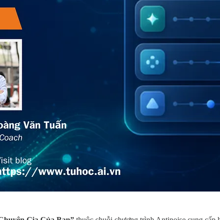
huyên Gia Của Bạn”
thuộc chuỗi chương trình Antinoise cung cấp 