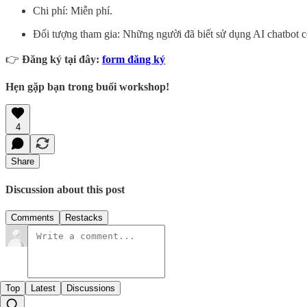
Chi phí: Miễn phí.
Đối tượng tham gia: Những người đã biết sử dụng AI chatbot cơ
👉
Đăng ký tại đây:
form đăng ký
Hẹn gặp bạn trong buổi workshop!
4
Share
Discussion about this post
Comments
Restacks
Top
Latest
Discussions