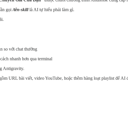
cần gọi
/tên-skill
là AI tự hiểu phải làm gì.
ãi.
ẳn so với chat thường
 cách nhanh hơn qua terminal
g Antigravity.
gồm URL bài viết, video YouTube, hoặc thêm hàng loạt playlist để AI đọc 