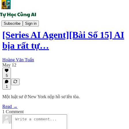
Cộng tác AI
Subscribe
Sign in
[Series AI Agent][Bài Số 15] AI
bịa rất tự…
Hoàng Văn Tuấn
May 12
5
1
Một luật sư ở New York nộp hồ sơ lên tòa.
Read →
1 Comment