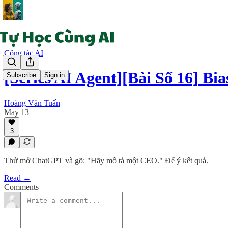
Cộng tác AI
[Series AI Agent][Bài Số 16] Bi
Subscribe
Sign in
Hoàng Văn Tuấn
May 13
3
Thử mở ChatGPT và gõ: "Hãy mô tả một CEO." Để ý kết quả.
Read →
Comments