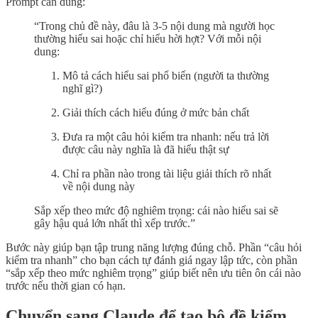
Prompt cần dùng:
“Trong chủ đề này, đâu là 3-5 nội dung mà người học
thường hiểu sai hoặc chỉ hiểu hời hợt? Với mỗi nội
dung:
Mô tả cách hiểu sai phổ biến (người ta thường
nghĩ gì?)
Giải thích cách hiểu đúng ở mức bản chất
Đưa ra một câu hỏi kiểm tra nhanh: nếu trả lời
được câu này nghĩa là đã hiểu thật sự
Chỉ ra phần nào trong tài liệu giải thích rõ nhất
về nội dung này
Sắp xếp theo mức độ nghiêm trọng: cái nào hiểu sai sẽ
gây hậu quả lớn nhất thì xếp trước.”
Bước này giúp bạn tập trung năng lượng đúng chỗ. Phần “câu hỏi
kiểm tra nhanh” cho bạn cách tự đánh giá ngay lập tức, còn phần
“sắp xếp theo mức nghiêm trọng” giúp biết nên ưu tiên ôn cái nào
trước nếu thời gian có hạn.
Chuyển sang Claude để tạo bộ đề kiểm