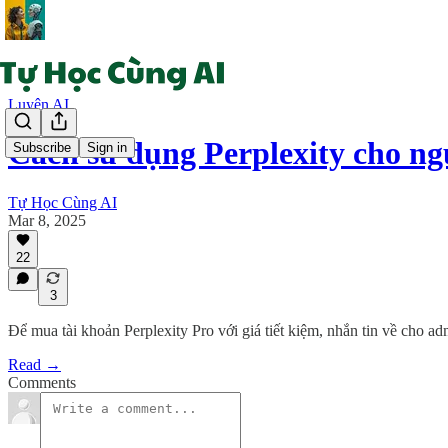
Luyện AI
Cách sử dụng Perplexity cho n
Subscribe
Sign in
Tự Học Cùng AI
Mar 8, 2025
22
3
Để mua tài khoản Perplexity Pro với giá tiết kiệm, nhắn tin về cho a
Read →
Comments