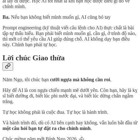
ai lấy đi được. Học AI tốt nhất là khi bạn học được điều gì đó về
chính mình.
Ba.
Nếu bạn không biết mình muốn gì, AI cũng bó tay
Prompt engineering (kỹ thuật viết câu lệnh cho AI) thực chất là bài
tập tự thấu hiểu. Bạn phải biết mình muốn gì, cần gì, ở trình độ nào,
thì mới có thể yêu cầu AI giúp đúng chỗ. AI không dạy bạn điều
này. Chính bạn phải tự học.
Lời chúc Giao thừa
Năm Ngọ, tôi chúc bạn
cưỡi ngựa mà không cần roi
.
Hãy để AI là con ngựa chiến mạnh mẽ dưới yên. Còn bạn, hãy là kỵ
sĩ biết đường đi, biết lúc phi nước đại, và biết lúc dừng chân ngắm
trăng.
Tự học không phải là cuộc đua. Tự học là hành trình.
Và hành trình đó, dù có AI bên cạnh hay không, vẫn luôn bắt đầu từ
một câu hỏi bạn tự đặt ra cho chính mình
.
Chúc mừng năm mới Bính Ngọ 2026. 🐴