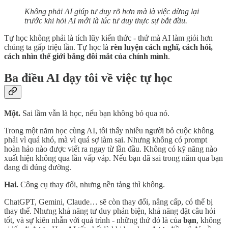
Không phải AI giúp tư duy rõ hơn mà là việc dừng lại
trước khi hỏi AI mới là lúc tư duy thực sự bắt đầu.
Tự học không phải là tích lũy kiến thức - thứ mà AI làm giỏi hơn
chúng ta gấp triệu lần. Tự học là
rèn luyện cách nghĩ, cách hỏi,
cách nhìn thế giới bằng đôi mắt của chính mình
.
Ba điều AI dạy tôi về việc tự học
Một.
Sai lầm vẫn là học, nếu bạn không bỏ qua nó.
Trong một năm học cùng AI, tôi thấy nhiều người bỏ cuộc không
phải vì quá khó, mà vì quá sợ làm sai. Nhưng không có prompt
hoàn hảo nào được viết ra ngay từ lần đầu. Không có kỹ năng nào
xuất hiện không qua lần vấp váp. Nếu bạn đã sai trong năm qua bạn
đang đi đúng đường.
Hai.
Công cụ thay đổi, nhưng nền tảng thì không.
ChatGPT, Gemini, Claude… sẽ còn thay đổi, nâng cấp, có thể bị
thay thế. Nhưng khả năng tư duy phản biện, khả năng đặt câu hỏi
tốt, và sự kiên nhẫn với quá trình - những thứ đó là của
bạn
, không