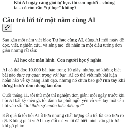
Khi AI ngày càng giỏi tự học, thì con người – chúng
ta – có còn cần “tự học” không?
Câu trả lời từ một năm cùng AI
Sau gần một năm viết blog
Tự học cùng AI
, dùng AI mỗi ngày để
đọc, viết, nghiên cứu, và sáng tạo, tôi nhận ra một điều tưởng đơn
giản nhưng rất sâu:
AI học các mẫu hình. Con người học ý nghĩa.
AI có thể đọc 10.000 bài báo trong 10 giây, nhưng nó không biết
bài nào
thực sự quan trọng với bạn
. AI có thể viết một bài luận
hoàn hảo về kỹ năng lãnh đạo, nhưng nó chưa bao giờ
run tay khi
đứng trước đám đông lần đầu
.
Cuối tháng 11, tôi thử một thí nghiệm đơn giản: mỗi ngày trước khi
hỏi AI bất kỳ điều gì, tôi dành ba phút ngồi yên và viết tay một câu
hỏi vào sổ:
“tôi thực sự muốn hiểu điều gì?”
Kết quả là tôi hỏi AI ít hơn nhưng chất lượng câu trả lời cao hơn rõ
rệt. Không phải vì AI thay đổi mà vì tôi đã biết mình cần gì trước
khi gõ phím.