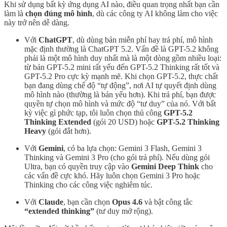
Khi sử dụng bất kỳ ứng dụng AI nào, điều quan trọng nhất bạn cần
làm là
chọn đúng mô hình
, dù các công ty AI không làm cho việc
này trở nên dễ dàng.
Với
ChatGPT
, dù dùng bản miễn phí hay trả phí, mô hình
mặc định thường là ChatGPT 5.2. Vấn đề là GPT-5.2 không
phải là một mô hình duy nhất mà là một dòng gồm nhiều loại:
từ bản GPT-5.2 mini rất yếu đến GPT-5.2 Thinking rất tốt và
GPT-5.2 Pro cực kỳ mạnh mẽ. Khi chọn GPT-5.2, thực chất
bạn đang dùng chế độ “tự động”, nơi AI tự quyết định dùng
mô hình nào (thường là bản yếu hơn). Khi trả phí, bạn được
quyền tự chọn mô hình và mức độ “tư duy” của nó. Với bất
kỳ việc gì phức tạp, tôi luôn chọn thủ công
GPT-5.2
Thinking Extended
(gói 20 USD) hoặc
GPT-5.2 Thinking
Heavy
(gói đắt hơn).
Với
Gemini
, có ba lựa chọn: Gemini 3 Flash, Gemini 3
Thinking và Gemini 3 Pro (cho gói trả phí). Nếu dùng gói
Ultra, bạn có quyền truy cập vào
Gemini Deep Think
cho
các vấn đề cực khó. Hãy luôn chọn Gemini 3 Pro hoặc
Thinking cho các công việc nghiêm túc.
Với
Claude
, bạn cần chọn
Opus 4.6
và bật công tắc
“extended thinking”
(tư duy mở rộng).