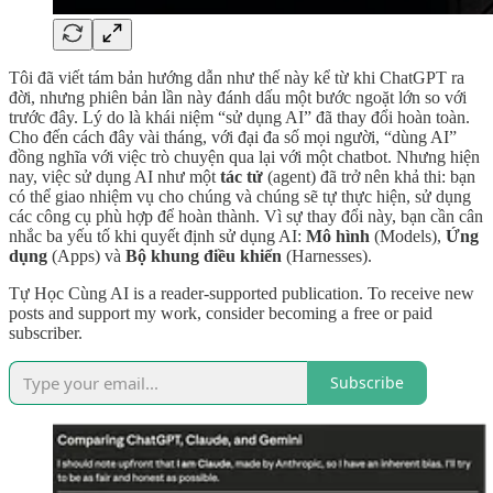
Tôi đã viết tám bản hướng dẫn như thế này kể từ khi ChatGPT ra
đời, nhưng phiên bản lần này đánh dấu một bước ngoặt lớn so với
trước đây. Lý do là khái niệm “sử dụng AI” đã thay đổi hoàn toàn.
Cho đến cách đây vài tháng, với đại đa số mọi người, “dùng AI”
đồng nghĩa với việc trò chuyện qua lại với một chatbot. Nhưng hiện
nay, việc sử dụng AI như một
tác tử
(agent) đã trở nên khả thi: bạn
có thể giao nhiệm vụ cho chúng và chúng sẽ tự thực hiện, sử dụng
các công cụ phù hợp để hoàn thành. Vì sự thay đổi này, bạn cần cân
nhắc ba yếu tố khi quyết định sử dụng AI:
Mô hình
(Models),
Ứng
dụng
(Apps) và
Bộ khung điều khiển
(Harnesses).
Tự Học Cùng AI is a reader-supported publication. To receive new
posts and support my work, consider becoming a free or paid
subscriber.
Subscribe