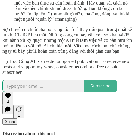
một việc bạn thực sự cần hoàn thành. Hãy quan sát cách nó
làm và điều chỉnh khi nó đi sai hướng. Bạn không còn là
người “nhập lệnh” (prompting) nữa, mà đang đóng vai trò là
một người “quản lý” (managing).
Sự chuyển dịch từ chatbot sang tác tử là thay đổi quan trọng nhất kể
từ khi ChatGPT ra mắt. Những công cụ này vẫn còn sơ khai và đôi
khi hành xử kỳ quặc, nhưng một AI biết
làm việc
về cơ bản hữu ích
hơn nhiều so với một AI chỉ biết
nói
. Việc học cách làm chủ chúng
ngay từ bây giờ là hoàn toàn xứng đáng với thời gian của bạn.
Tự Học Cùng AI is a reader-supported publication. To receive new
posts and support my work, consider becoming a free or paid
subscriber.
Subscribe
4
1
Share
Discussion about this post