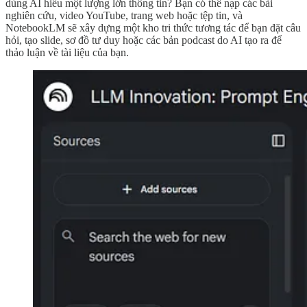
dùng AI hiểu một lượng lớn thông tin? Bạn có thể nạp các bài
nghiên cứu, video YouTube, trang web hoặc tệp tin, và
NotebookLM sẽ xây dựng một kho tri thức tương tác để bạn đặt câu
hỏi, tạo slide, sơ đồ tư duy hoặc các bản podcast do AI tạo ra để
thảo luận về tài liệu của bạn.