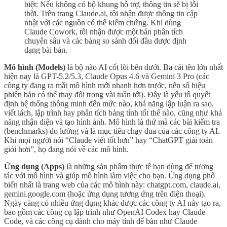
biệt: Nếu không có bộ khung hỗ trợ, thông tin sẽ bị lỗi
thời. Trên trang Claude.ai, tôi nhận được thông tin cập
nhật với các nguồn có thể kiểm chứng. Khi dùng
Claude Cowork, tôi nhận được một bản phân tích
chuyên sâu và các bảng so sánh đối đầu được định
dạng bài bản.
Mô hình (Models)
là bộ não AI cốt lõi bên dưới. Ba cái tên lớn nhất
hiện nay là GPT-5.2/5.3, Claude Opus 4.6 và Gemini 3 Pro (các
công ty đang ra mắt mô hình mới nhanh hơn trước, nên số hiệu
phiên bản có thể thay đổi trong vài tuần tới). Đây là yếu tố quyết
định hệ thống thông minh đến mức nào, khả năng lập luận ra sao,
viết lách, lập trình hay phân tích bảng tính tốt thế nào, cũng như khả
năng nhận diện và tạo hình ảnh. Mô hình là thứ mà các bài kiểm tra
(benchmarks) đo lường và là mục tiêu chạy đua của các công ty AI.
Khi mọi người nói “Claude viết tốt hơn” hay “ChatGPT giải toán
giỏi hơn”, họ đang nói về các mô hình.
Ứng dụng (Apps)
là những sản phẩm thực tế bạn dùng để tương
tác với mô hình và giúp mô hình làm việc cho bạn. Ứng dụng phổ
biến nhất là trang web của các mô hình này: chatgpt.com, claude.ai,
gemini.google.com (hoặc ứng dụng tương ứng trên điện thoại).
Ngày càng có nhiều ứng dụng khác được các công ty AI này tạo ra,
bao gồm các công cụ lập trình như OpenAI Codex hay Claude
Code, và các công cụ dành cho máy tính để bàn như Claude