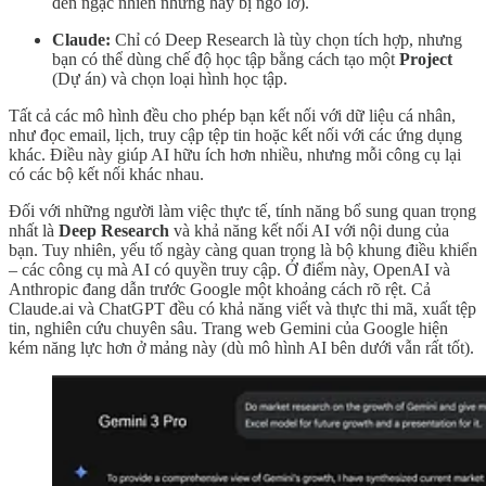
đến ngạc nhiên nhưng hay bị ngó lơ).
Claude:
Chỉ có Deep Research là tùy chọn tích hợp, nhưng
bạn có thể dùng chế độ học tập bằng cách tạo một
Project
(Dự án) và chọn loại hình học tập.
Tất cả các mô hình đều cho phép bạn kết nối với dữ liệu cá nhân,
như đọc email, lịch, truy cập tệp tin hoặc kết nối với các ứng dụng
khác. Điều này giúp AI hữu ích hơn nhiều, nhưng mỗi công cụ lại
có các bộ kết nối khác nhau.
Đối với những người làm việc thực tế, tính năng bổ sung quan trọng
nhất là
Deep Research
và khả năng kết nối AI với nội dung của
bạn. Tuy nhiên, yếu tố ngày càng quan trọng là bộ khung điều khiển
– các công cụ mà AI có quyền truy cập. Ở điểm này, OpenAI và
Anthropic đang dẫn trước Google một khoảng cách rõ rệt. Cả
Claude.ai và ChatGPT đều có khả năng viết và thực thi mã, xuất tệp
tin, nghiên cứu chuyên sâu. Trang web Gemini của Google hiện
kém năng lực hơn ở mảng này (dù mô hình AI bên dưới vẫn rất tốt).