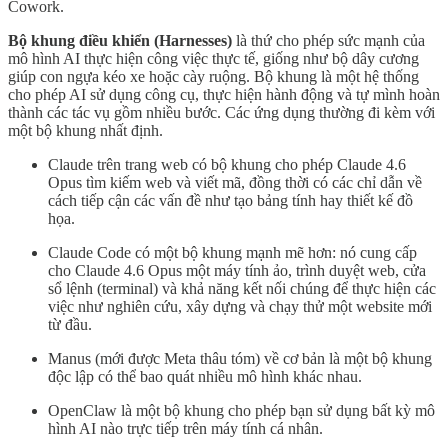
Cowork.
Bộ khung điều khiển (Harnesses)
là thứ cho phép sức mạnh của
mô hình AI thực hiện công việc thực tế, giống như bộ dây cương
giúp con ngựa kéo xe hoặc cày ruộng. Bộ khung là một hệ thống
cho phép AI sử dụng công cụ, thực hiện hành động và tự mình hoàn
thành các tác vụ gồm nhiều bước. Các ứng dụng thường đi kèm với
một bộ khung nhất định.
Claude trên trang web có bộ khung cho phép Claude 4.6
Opus tìm kiếm web và viết mã, đồng thời có các chỉ dẫn về
cách tiếp cận các vấn đề như tạo bảng tính hay thiết kế đồ
họa.
Claude Code có một bộ khung mạnh mẽ hơn: nó cung cấp
cho Claude 4.6 Opus một máy tính ảo, trình duyệt web, cửa
sổ lệnh (terminal) và khả năng kết nối chúng để thực hiện các
việc như nghiên cứu, xây dựng và chạy thử một website mới
từ đầu.
Manus (mới được Meta thâu tóm) về cơ bản là một bộ khung
độc lập có thể bao quát nhiều mô hình khác nhau.
OpenClaw là một bộ khung cho phép bạn sử dụng bất kỳ mô
hình AI nào trực tiếp trên máy tính cá nhân.