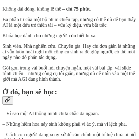
Không dài dòng, không lê thê –
chỉ 75 phút
.
Ba phần tư của một bộ phim chiếu rạp, nhưng có thể đủ để bạn thấy
AI là một đứa trẻ thiên tài – vừa kỳ diệu, vừa bất trắc.
Khóa học dành cho những người còn biết lo xa.
Sinh viên. Nhà nghiên cứu. Chuyên gia. Hay chỉ đơn giản là những
ai vẫn luôn hoài nghi một công cụ sinh ra để giúp người, có thể một
ngày nào đó phản tác dụng.
Gói gọn trong vài buổi nói chuyện ngắn, một vài bài tập, vài slide
trình chiếu – những công cụ tối giản, nhưng đủ để nhìn vào một thế
giới mà AGI đang hình thành.
Ở đó, bạn sẽ học:
– Vì sao một AI thông minh chưa chắc đã ngoan.
– Những hiểm họa nảy sinh không phải vì ác ý, mà vì lệch pha.
– Cách con người đang xoay xở để căn chỉnh một trí tuệ chưa ai biết