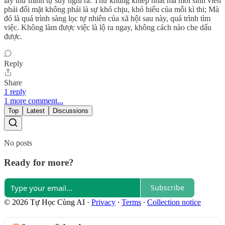
lấy thứ mình tự suy nghĩ ra. Thứ khủng khiếp nhất mà mỗi sinh viên
phải đối mặt không phải là sự khó chịu, khó hiểu của mỗi kì thi; Mà
đó là quá trình sàng lọc tự nhiên của xã hội sau này, quá trình tìm
việc. Không làm được việc là lộ ra ngay, không cách nào che dấu
được.
Reply
Share
1 reply
1 more comment...
Top
Latest
Discussions
No posts
Ready for more?
Subscribe
© 2026 Tự Học Cùng AI
·
Privacy
∙
Terms
∙
Collection notice