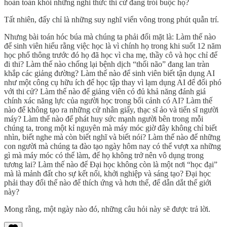
hoàn toàn khỏi những nghi thức thi cử đang trói buộc họ?
Tất nhiên, đấy chỉ là những suy nghĩ viển vông trong phút quẫn trí.
Nhưng bài toán hóc búa mà chúng ta phải đối mặt là: Làm thế nào
để sinh viên hiểu rằng việc học là vì chính họ trong khi suốt 12 năm
học phổ thông trước đó họ đã học vì cha mẹ, thầy cô và học chỉ để
đi thi? Làm thế nào chống lại bệnh dịch “thối não” đang lan tràn
khắp các giảng đường? Làm thế nào để sinh viên biết tận dụng AI
như một công cụ hữu ích để học tập thay vì lạm dụng AI để đối phó
với thi cử? Làm thế nào để giảng viên có đủ khả năng đánh giá
chính xác năng lực của người học trong bối cảnh có AI? Làm thế
nào để không tạo ra những cử nhân giấy, thạc sĩ ảo và tiến sĩ người
máy? Làm thế nào để phát huy sức mạnh người bên trong mỗi
chúng ta, trong một kỉ nguyên mà máy móc giờ đây không chỉ biết
nhìn, biết nghe mà còn biết nghĩ và biết nói? Làm thế nào để những
con người mà chúng ta đào tạo ngày hôm nay có thể vượt xa những
gì mà máy móc có thể làm, để họ không trở nên vô dụng trong
tương lai? Làm thế nào để Đại học không còn là một nơi “học đại”
mà là mảnh đất cho sự kết nối, khởi nghiệp và sáng tạo? Đại học
phải thay đổi thế nào để thích ứng và hơn thế, để dẫn dắt thế giới
này?
Mong rằng, một ngày nào đó, những câu hỏi này sẽ được trả lời.