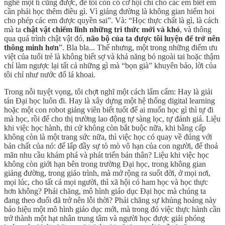
nghê một tí cũng được, để tôi còn có cơ hội chỉ cho các em biết em
cần phải học thêm điều gì. Vì giảng đường là không gian hiếm hoi
cho phép các em được quyền sai”. Và: “Học thực chất là gì, là cách
mà ta
chật vật chiếm lĩnh những tri thức mới và khó
, và thông
qua quá trình chật vật đó,
não bộ của ta được tôi luyện để trở nên
thông minh hơn
”. Bla bla... Thế nhưng, một trong những điểm ưu
việt của tuổi trẻ là không biết sợ và khả năng bỏ ngoài tai hoặc thậm
chí làm ngược lại tất cả những gì mà “bọn già” khuyên bảo, lời của
tôi chỉ như nước đổ lá khoai.
Trong nỗi tuyệt vọng, tôi chợt nghĩ một cách lẩm cẩm: Hay là giải
tán Đại học luôn đi. Hay là xây dựng một hệ thống digital learning
hoặc một con robot giảng viên biết tuốt để ai muốn học gì thì tự đi
mà học, rồi để cho thị trường lao động tự sàng lọc, tự đánh giá. Liệu
khi việc học hành, thi cử không còn bắt buộc nữa, khi bằng cấp
không còn là một trang sức nữa, thì việc học có quay về đúng với
bản chất của nó: để lấp đầy sự tò mò vô hạn của con người, để thoả
mãn nhu cầu khám phá và phát triển bản thân? Liệu khi việc học
không còn giới hạn bên trong trường Đại học, trong không gian
giảng đường, trong giáo trình, mà mở rộng ra suốt đời, ở mọi nơi,
mọi lúc, cho tất cả mọi người, thì xã hội có ham học và học thực
hơn không? Phải chăng, mô hình giáo dục Đại học mà chúng ta
đang theo đuổi đã trở nên lỗi thời? Phải chăng sự khủng hoảng này
báo hiệu một mô hình giáo dục mới, mà trong đó việc thực hành cần
trở thành một hạt nhân trung tâm và người học được giải phóng