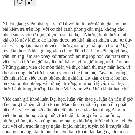
.
Nhiều giảng viên phải quay trở lại với hình thức đánh giá làm làm
bài kiểm tra trên lớp, với cơ chế canh phòng cẩn mật, không cho
phép sinh viên sử dụng điện thoại, tài liệu. Nhưng hình thức đánh
giá cổ lỗ này không đo lường được hết khả năng nghiên cứu, tư duy
sâu và sáng tạo của sinh viên- những năng lực rất quan trọng ở bậc
học Đại học. Nhiều giảng viên chấm điểm bài luận kết hợp phỏng
vấn, nhưng làm sao xoay xở được với những lớp học vài trăm sinh
viên, và số lượng giờ dạy lên tới hàng nghìn giờ trong mỗi năm học.
Những giảng viên các môn thiên về thực hành thì may mắn hơn, vì
dù sao cũng chưa tới lúc sinh viên có thể thuê một “avatar” giống
hệt mình làm việc trong phòng thí nghiệm, tập giảng trong lớp học
hay xông pha phỏng vấn ở hiện trường, nhưng tỉ lệ các môn học
thực hành trong trường Đại học Việt Nam về cơ bản là rất hạn chế.
Việc đánh giá khoá luận Đại học, luận văn thạc sĩ, luận án tiến sĩ giờ
đây cũng trở nên rất khó khăn. Mặc dù có một số phần mềm phát
hiện AI, và có một số dấu hiệu dễ nhận về việc lạm dụng AI như
viết chung chung, công thức, trích dẫn không nêu rõ nguồn...,
nhưng chúng tôi vô cùng hoang mang khi đứng trước những nghiên
cứu với cấu trúc rất ngay ngắn, logic, những tuyên bố lí thuyết kêu
choang choang, danh mục tài liệu tham khảo dài dằng dặc toàn các