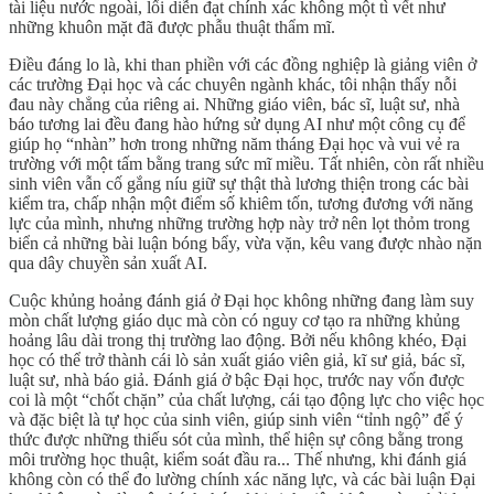
tài liệu nước ngoài, lối diễn đạt chính xác không một tì vết như
những khuôn mặt đã được phẫu thuật thẩm mĩ.
Điều đáng lo là, khi than phiền với các đồng nghiệp là giảng viên ở
các trường Đại học và các chuyên ngành khác, tôi nhận thấy nỗi
đau này chẳng của riêng ai. Những giáo viên, bác sĩ, luật sư, nhà
báo tương lai đều đang hào hứng sử dụng AI như một công cụ để
giúp họ “nhàn” hơn trong những năm tháng Đại học và vui vẻ ra
trường với một tấm bằng trang sức mĩ miều. Tất nhiên, còn rất nhiều
sinh viên vẫn cố gắng níu giữ sự thật thà lương thiện trong các bài
kiểm tra, chấp nhận một điểm số khiêm tốn, tương đương với năng
lực của mình, nhưng những trường hợp này trở nên lọt thỏm trong
biển cả những bài luận bóng bẩy, vừa vặn, kêu vang được nhào nặn
qua dây chuyền sản xuất AI.
Cuộc khủng hoảng đánh giá ở Đại học không những đang làm suy
mòn chất lượng giáo dục mà còn có nguy cơ tạo ra những khủng
hoảng lâu dài trong thị trường lao động. Bởi nếu không khéo, Đại
học có thể trở thành cái lò sản xuất giáo viên giả, kĩ sư giả, bác sĩ,
luật sư, nhà báo giả. Đánh giá ở bậc Đại học, trước nay vốn được
coi là một “chốt chặn” của chất lượng, cái tạo động lực cho việc học
và đặc biệt là tự học của sinh viên, giúp sinh viên “tỉnh ngộ” để ý
thức được những thiếu sót của mình, thể hiện sự công bằng trong
môi trường học thuật, kiểm soát đầu ra... Thế nhưng, khi đánh giá
không còn có thể đo lường chính xác năng lực, và các bài luận Đại