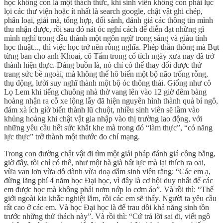
học không còn là một thách thức, khi sinh viên không còn phải lục
lọi các thư viện hoặc ít nhất là search google, chật vật ghi chép,
phân loại, giải mã, tổng hợp, đối sánh, đánh giá các thông tin mình
thu nhận được, rồi sau đó nát óc nghỉ cách để diễn đạt những gì
mình nghĩ trong đầu thành một ngôn ngữ trong sáng và giàu tính
học thuật..., thì việc học trở nên rỗng nghĩa. Phép thần thông mà Bụt
từng ban cho anh Khoai, cô Tấm trong cổ tích ngày xưa nay đã trở
thành hiện thực. Đáng buồn là, nó chỉ có thể thay đổi được thứ
trang sức bề ngoài, mà không thể hô biến một bộ não trống rỗng,
thụ động, lười suy nghĩ thành một bộ óc thông thái. Giống như cô
Lọ Lem khi tiếng chuông nhà thờ vang lên vào 12 giờ đêm bàng
hoàng nhận ra cỗ xe lộng lẫy đã hiện nguyên hình thành quả bí ngô,
đám xà ích giờ biến thành lũ chuột, nhiều sinh viên sẽ lầm vào
khủng hoảng khi chật vật gia nhập vào thị trường lao động, với
những yêu cầu hết sức khắt khe mà trong đó “làm thực”, “có năng
lực thực” trở thành một thước đo chí mạng.
Trong con đường chật vật đi tìm một giải pháp đánh giá công bằng,
giờ đây, tôi chỉ có thể, như một bà già bất lực mà lại thích ra oai,
vừa van lơn vừa dỗ dành vừa doạ dẫm sinh viên rằng: “Các em ạ,
đừng lãng phí 4 năm học Đại học, vì đây là cơ hội duy nhất để các
em được học mà không phải nơm nớp lo cơm áo”. Và rồi thì: “Thế
giới ngoài kia khắc nghiệt lắm, rồi các em sẽ thấy. Người ta yêu cầu
rất cao ở các em. Và học Đại học là để trau dồi khả năng sinh tồn
trước những thử thách này”. Và rồi thì: “Cứ trả lời sai đi, viết ngô