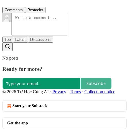
Comments
Restacks
Top
Latest
Discussions
No posts
Ready for more?
Subscribe
© 2026 Tự Học Cùng AI
·
Privacy
∙
Terms
∙
Collection notice
Start your Substack
Get the app