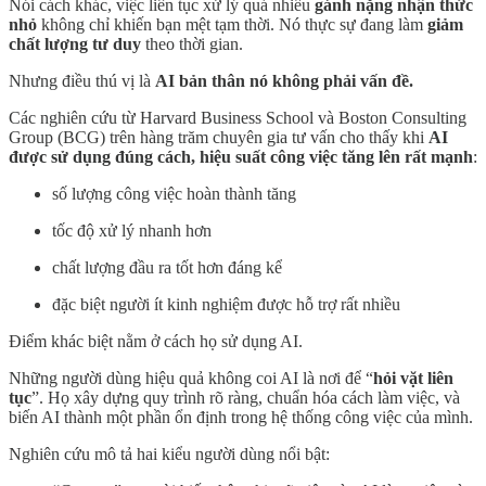
Nói cách khác, việc liên tục xử lý quá nhiều
gánh nặng nhận thức
nhỏ
không chỉ khiến bạn mệt tạm thời. Nó thực sự đang làm
giảm
chất lượng tư duy
theo thời gian.
Nhưng điều thú vị là
AI bản thân nó không phải vấn đề.
Các nghiên cứu từ Harvard Business School và Boston Consulting
Group (BCG) trên hàng trăm chuyên gia tư vấn cho thấy khi
AI
được sử dụng đúng cách, hiệu suất công việc tăng lên rất mạnh
:
số lượng công việc hoàn thành tăng
tốc độ xử lý nhanh hơn
chất lượng đầu ra tốt hơn đáng kể
đặc biệt người ít kinh nghiệm được hỗ trợ rất nhiều
Điểm khác biệt nằm ở cách họ sử dụng AI.
Những người dùng hiệu quả không coi AI là nơi để “
hỏi vặt liên
tục
”. Họ xây dựng quy trình rõ ràng, chuẩn hóa cách làm việc, và
biến AI thành một phần ổn định trong hệ thống công việc của mình.
Nghiên cứu mô tả hai kiểu người dùng nổi bật: