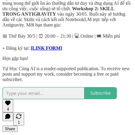
trung trong thế giới ồn ào (hướng dẫn tư duy và ứng dụng AI để tối
ưu công việc, cuộc sống) sẽ tổ chức
Workshop 2: SKILL
TRONG ANTIGRAVITY
vào ngày 30/05. Buổi này sẽ hướng
dẫn về các Skills và cách kết nối NotebookLM trực tiếp với
Antigravity. Mời bạn tham gia:
📅 Thứ Bảy 30/5 | ⏰ 20:00 – 21:30 | 💻 Online | 🎟️ Miễn phí
» Đăng ký tại:
[LINK FORM]
Hẹn gặp bạn!
Tự Học Cùng AI is a reader-supported publication. To receive new
posts and support my work, consider becoming a free or paid
subscriber.
Subscribe
4
1
Share