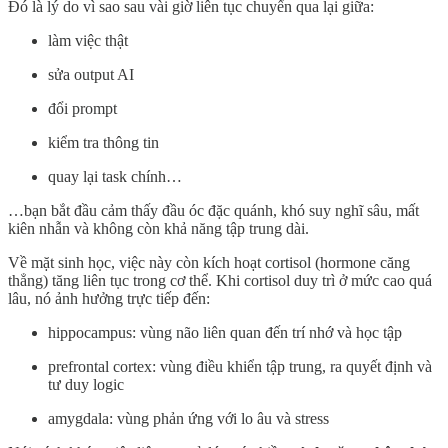
Đó là lý do vì sao sau vài giờ liên tục chuyển qua lại giữa:
làm việc thật
sửa output AI
đổi prompt
kiểm tra thông tin
quay lại task chính…
…bạn bắt đầu cảm thấy đầu óc đặc quánh, khó suy nghĩ sâu, mất
kiên nhẫn và không còn khả năng tập trung dài.
Về mặt sinh học, việc này còn kích hoạt cortisol (hormone căng
thẳng) tăng liên tục trong cơ thể. Khi cortisol duy trì ở mức cao quá
lâu, nó ảnh hưởng trực tiếp đến:
hippocampus: vùng não liên quan đến trí nhớ và học tập
prefrontal cortex: vùng điều khiển tập trung, ra quyết định và
tư duy logic
amygdala: vùng phản ứng với lo âu và stress