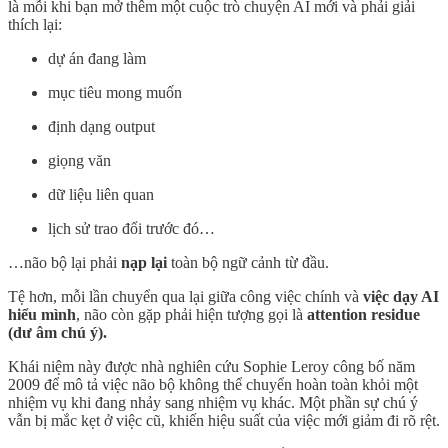
là mỗi khi bạn mở thêm một cuộc trò chuyện AI mới và phải giải
thích lại:
dự án đang làm
mục tiêu mong muốn
định dạng output
giọng văn
dữ liệu liên quan
lịch sử trao đổi trước đó…
…não bộ lại phải
nạp lại
toàn bộ ngữ cảnh từ đầu.
Tệ hơn, mỗi lần chuyển qua lại giữa công việc chính và
việc dạy AI
hiểu mình
, não còn gặp phải hiện tượng gọi là
attention residue
(dư âm chú ý).
Khái niệm này được nhà nghiên cứu Sophie Leroy công bố năm
2009 để mô tả việc não bộ không thể chuyển hoàn toàn khỏi một
nhiệm vụ khi đang nhảy sang nhiệm vụ khác. Một phần sự chú ý
vẫn bị mắc kẹt ở việc cũ, khiến hiệu suất của việc mới giảm đi rõ rệt.