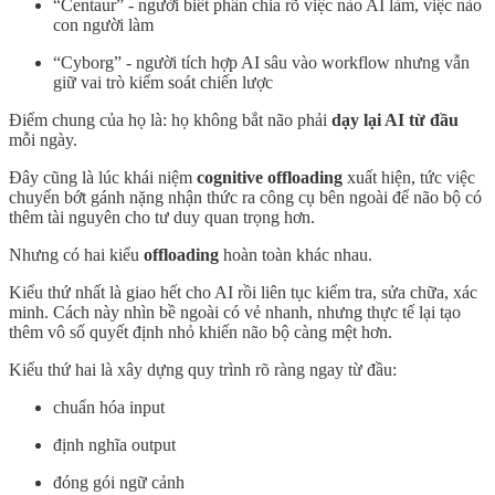
“Centaur” - người biết phân chia rõ việc nào AI làm, việc nào
con người làm
“Cyborg” - người tích hợp AI sâu vào workflow nhưng vẫn
giữ vai trò kiểm soát chiến lược
Điểm chung của họ là: họ không bắt não phải
dạy lại AI từ đầu
mỗi ngày.
Đây cũng là lúc khái niệm
cognitive offloading
xuất hiện, tức việc
chuyển bớt gánh nặng nhận thức ra công cụ bên ngoài để não bộ có
thêm tài nguyên cho tư duy quan trọng hơn.
Nhưng có hai kiểu
offloading
hoàn toàn khác nhau.
Kiểu thứ nhất là giao hết cho AI rồi liên tục kiểm tra, sửa chữa, xác
minh. Cách này nhìn bề ngoài có vẻ nhanh, nhưng thực tế lại tạo
thêm vô số quyết định nhỏ khiến não bộ càng mệt hơn.
Kiểu thứ hai là xây dựng quy trình rõ ràng ngay từ đầu:
chuẩn hóa input
định nghĩa output
đóng gói ngữ cảnh