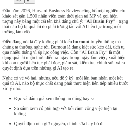
Đầu năm 2026, Harvard Business Review công bố một nghiên cứu
khảo sát gần 1.500 nhân viên toàn thời gian tại Mỹ và gọi hiện
tượng này bằng một cái tên khá đáng chú ý: “
AI Brain Fry
” - trạng
thái não bộ bị quá tải do phải tương tác với AI liên tục trong môi
trường làm việc.
Điều đáng nói là đây không phải kiểu
burnout
truyền thống mà
chúng ta thường nghe tới. Burnout là dạng kiệt sức kéo dài, tích tụ
qua nhiều tháng vì áp lực công việc. Còn “AI Brain Fry” là một
dạng quá tải nhận thức diễn ra ngay trong ngày làm việc, xuất hiện
khi con người liên tục phải đọc, giám sát, kiểm tra, chỉnh sửa và ra
quyết định dựa trên những gì AI tạo ra.
Nghe có vẻ vô hại, nhưng nếu để ý kỹ, mỗi lần bạn nhận một kết
quả từ AI, não bộ thực chất đang phải thực hiện liên tiếp nhiều bước
xử lý nhỏ:
Đọc và đánh giá xem thông tin đúng hay sai
So sánh xem có phù hợp với bối cảnh công việc hiện tại
không
Quyết định nên giữ nguyên, chỉnh sửa hay bỏ đi