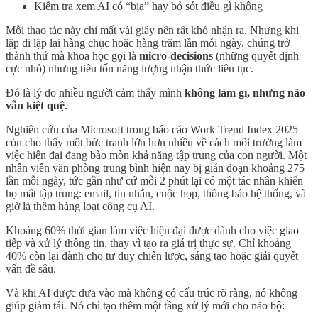
Kiểm tra xem AI có “bịa” hay bỏ sót điều gì không
Mỗi thao tác này chỉ mất vài giây nên rất khó nhận ra. Nhưng khi
lặp đi lặp lại hàng chục hoặc hàng trăm lần mỗi ngày, chúng trở
thành thứ mà khoa học gọi là
micro-decisions
(những quyết định
cực nhỏ) nhưng tiêu tốn năng lượng nhận thức liên tục.
Đó là lý do nhiều người cảm thấy mình
không làm gì, nhưng não
vẫn kiệt quệ
.
Nghiên cứu của Microsoft trong báo cáo Work Trend Index 2025
còn cho thấy một bức tranh lớn hơn nhiều về cách môi trường làm
việc hiện đại đang bào mòn khả năng tập trung của con người. Một
nhân viên văn phòng trung bình hiện nay bị gián đoạn khoảng 275
lần mỗi ngày, tức gần như cứ mỗi 2 phút lại có một tác nhân khiến
họ mất tập trung: email, tin nhắn, cuộc họp, thông báo hệ thống, và
giờ là thêm hàng loạt công cụ AI.
Khoảng 60% thời gian làm việc hiện đại được dành cho việc giao
tiếp và xử lý thông tin, thay vì tạo ra giá trị thực sự. Chỉ khoảng
40% còn lại dành cho tư duy chiến lược, sáng tạo hoặc giải quyết
vấn đề sâu.
Và khi AI được đưa vào mà không có cấu trúc rõ ràng, nó không
giúp giảm tải. Nó chỉ tạo thêm một tầng xử lý mới cho não bộ: