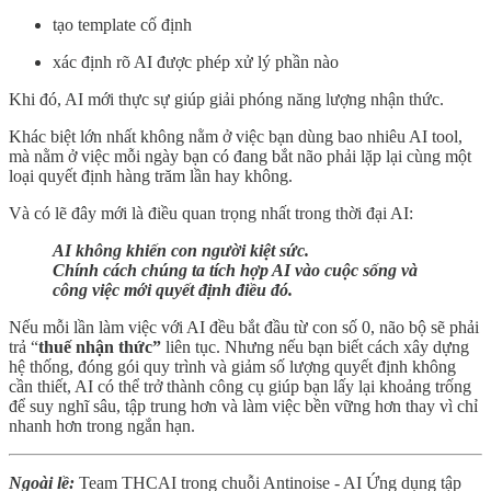
tạo template cố định
xác định rõ AI được phép xử lý phần nào
Khi đó, AI mới thực sự giúp giải phóng năng lượng nhận thức.
Khác biệt lớn nhất không nằm ở việc bạn dùng bao nhiêu AI tool,
mà nằm ở việc mỗi ngày bạn có đang bắt não phải lặp lại cùng một
loại quyết định hàng trăm lần hay không.
Và có lẽ đây mới là điều quan trọng nhất trong thời đại AI:
AI không khiến con người kiệt sức.
Chính cách chúng ta tích hợp AI vào cuộc sống và
công việc mới quyết định điều đó.
Nếu mỗi lần làm việc với AI đều bắt đầu từ con số 0, não bộ sẽ phải
trả “
thuế nhận thức”
liên tục. Nhưng nếu bạn biết cách xây dựng
hệ thống, đóng gói quy trình và giảm số lượng quyết định không
cần thiết, AI có thể trở thành công cụ giúp bạn lấy lại khoảng trống
để suy nghĩ sâu, tập trung hơn và làm việc bền vững hơn thay vì chỉ
nhanh hơn trong ngắn hạn.
Ngoài lề:
Team THCAI trong chuỗi Antinoise - AI Ứng dụng tập