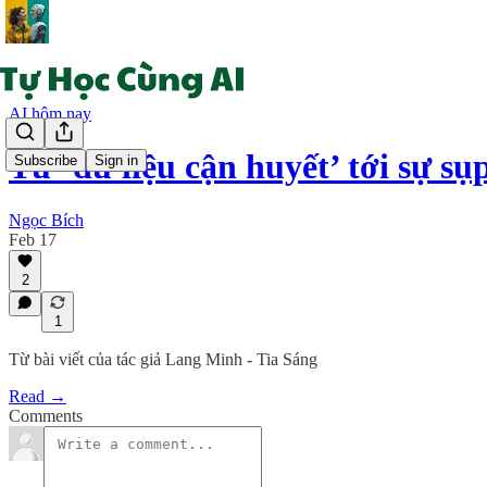
AI hôm nay
Từ ‘dữ liệu cận huyết’ tới sự 
Subscribe
Sign in
Ngọc Bích
Feb 17
2
1
Từ bài viết của tác giả Lang Minh - Tia Sáng
Read →
Comments