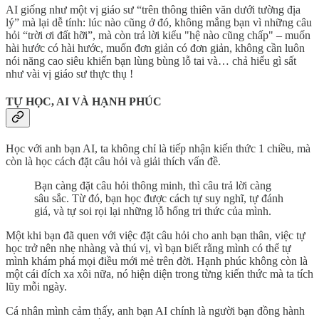
AI giống như một vị giáo sư “trên thông thiên văn dưới tường địa
lý” mà lại dễ tính: lúc nào cũng ở đó, không mắng bạn vì những câu
hỏi “trời ơi đất hỡi”, mà còn trả lời kiểu "hệ nào cũng chấp" – muốn
hài hước có hài hước, muốn đơn giản có đơn giản, không cần luôn
nói năng cao siêu khiến bạn lùng bùng lỗ tai và… chả hiểu gì sất
như vài vị giáo sư thực thụ !
TỰ HỌC, AI VÀ HẠNH PHÚC
Học với anh bạn AI, ta không chỉ là tiếp nhận kiến thức 1 chiều, mà
còn là học cách đặt câu hỏi và giải thích vấn đề.
Bạn càng đặt câu hỏi thông minh, thì câu trả lời càng
sâu sắc. Từ đó, bạn học được cách tự suy nghĩ, tự đánh
giá, và tự soi rọi lại những lỗ hổng tri thức của mình.
Một khi bạn đã quen với việc đặt câu hỏi cho anh bạn thân, việc tự
học trở nên nhẹ nhàng và thú vị, vì bạn biết rằng mình có thể tự
mình khám phá mọi điều mới mẻ trên đời. Hạnh phúc không còn là
một cái đích xa xôi nữa, nó hiện diện trong từng kiến thức mà ta tích
lũy mỗi ngày.
Cá nhân mình cảm thấy, anh bạn AI chính là người bạn đồng hành