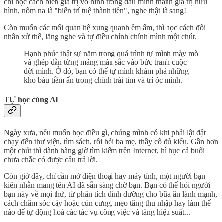
chí học cách biến giá trị vô hình trong đầu mình thành giá trị hữu
hình, nôm na là "biến trí tuệ thành tiền", nghe thật là sang!
Còn muốn các mối quan hệ xung quanh êm ấm, thì học cách đối
nhân xử thế, lắng nghe và tự điều chỉnh chính mình một chút.
Hạnh phúc thật sự nằm trong quá trình tự mình mày mò
và ghép dần từng mảng màu sắc vào bức tranh cuộc
đời mình. Ở đó, bạn có thể tự mình khám phá những
kho báu tiềm ẩn trong chính trái tim và trí óc mình.
TỰ học cùng AI
Ngày xưa, nếu muốn học điều gì, chúng mình có khi phải lật đật
chạy đến thư viện, tìm sách, rồi hỏi ba mẹ, thầy cô đủ kiểu. Gần hơn
một chút thì dành hàng giờ tìm kiếm trên Internet, hì hục cả buổi
chưa chắc có được câu trả lời.
Còn giờ đây, chỉ cần mở điện thoại hay máy tính, một người bạn
kiên nhẫn mang tên AI đã sẵn sàng chờ bạn. Bạn có thể hỏi người
bạn này về mọi thứ, từ phân tích dinh dưỡng cho bữa ăn lành mạnh,
cách chăm sóc cây hoặc cún cưng, mẹo tăng thu nhập hay làm thế
nào để tự động hoá các tác vụ công việc và tăng hiệu suất...