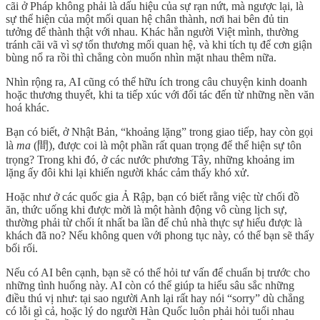
cãi ở Pháp không phải là dấu hiệu của sự rạn nứt, mà ngược lại, là
sự thể hiện của một mối quan hệ chân thành, nơi hai bên đủ tin
tưởng để thành thật với nhau. Khác hẳn người Việt mình, thường
tránh cãi vã vì sợ tổn thương mối quan hệ, và khi tích tụ để cơn giận
bùng nổ ra rồi thì chẳng còn muốn nhìn mặt nhau thêm nữa.
Nhìn rộng ra, AI cũng có thể hữu ích trong câu chuyện kinh doanh
hoặc thương thuyết, khi ta tiếp xúc với đối tác đến từ những nền văn
hoá khác.
Bạn có biết, ở Nhật Bản, “khoảng lặng” trong giao tiếp, hay còn gọi
là
ma
(間), được coi là một phần rất quan trọng để thể hiện sự tôn
trọng? Trong khi đó, ở các nước phương Tây, những khoảng im
lặng ấy đôi khi lại khiến người khác cảm thấy khó xử.
Hoặc như ở các quốc gia Ả Rập, bạn có biết rằng việc từ chối đồ
ăn, thức uống khi được mời là một hành động vô cùng lịch sự,
thường phải từ chối ít nhất ba lần để chủ nhà thực sự hiểu được là
khách đã no? Nếu không quen với phong tục này, có thể bạn sẽ thấy
bối rối.
Nếu có AI bên cạnh, bạn sẽ có thể hỏi tư vấn để chuẩn bị trước cho
những tình huống này. AI còn có thể giúp ta hiểu sâu sắc những
điều thú vị như: tại sao người Anh lại rất hay nói “sorry” dù chẳng
có lỗi gì cả, hoặc lý do người Hàn Quốc luôn phải hỏi tuổi nhau