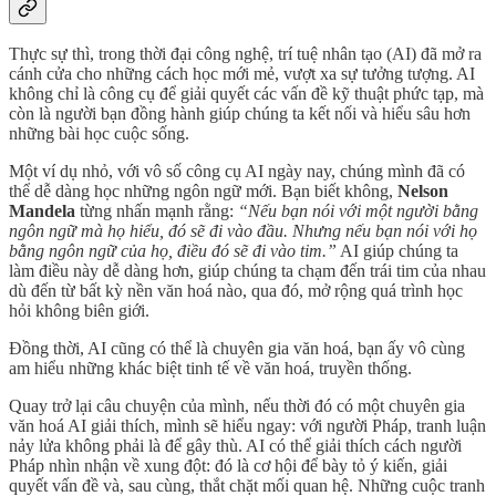
Thực sự thì, trong thời đại công nghệ, trí tuệ nhân tạo (AI) đã mở ra
cánh cửa cho những cách học mới mẻ, vượt xa sự tưởng tượng. AI
không chỉ là công cụ để giải quyết các vấn đề kỹ thuật phức tạp, mà
còn là người bạn đồng hành giúp chúng ta kết nối và hiểu sâu hơn
những bài học cuộc sống.
Một ví dụ nhỏ, với vô số công cụ AI ngày nay, chúng mình đã có
thể dễ dàng học những ngôn ngữ mới. Bạn biết không,
Nelson
Mandela
từng nhấn mạnh rằng:
“Nếu bạn nói với một người bằng
ngôn ngữ mà họ hiểu, đó sẽ đi vào đầu. Nhưng nếu bạn nói với họ
bằng ngôn ngữ của họ, điều đó sẽ đi vào tim.”
AI giúp chúng ta
làm điều này dễ dàng hơn, giúp chúng ta chạm đến trái tim của nhau
dù đến từ bất kỳ nền văn hoá nào, qua đó, mở rộng quá trình học
hỏi không biên giới.
Đồng thời, AI cũng có thể là chuyên gia văn hoá, bạn ấy vô cùng
am hiểu những khác biệt tinh tế về văn hoá, truyền thống.
Quay trở lại câu chuyện của mình, nếu thời đó có một chuyên gia
văn hoá AI giải thích, mình sẽ hiểu ngay: với người Pháp, tranh luận
nảy lửa không phải là để gây thù. AI có thể giải thích cách người
Pháp nhìn nhận về xung đột: đó là cơ hội để bày tỏ ý kiến, giải
quyết vấn đề và, sau cùng, thắt chặt mối quan hệ. Những cuộc tranh