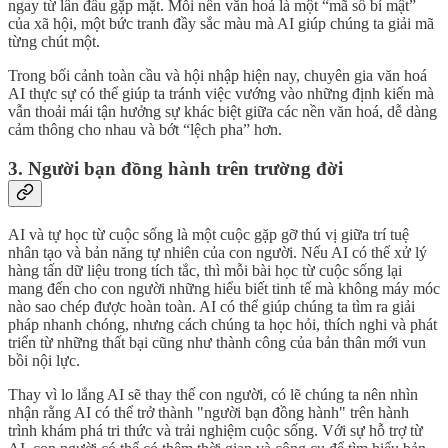
ngay từ lần đầu gặp mặt. Mỗi nền văn hoá là một “mã số bí mật”
của xã hội, một bức tranh đầy sắc màu mà AI giúp chúng ta giải mã
từng chút một.
Trong bối cảnh toàn cầu và hội nhập hiện nay, chuyên gia văn hoá
AI thực sự có thể giúp ta tránh việc vướng vào những định kiến mà
vẫn thoải mái tận hưởng sự khác biệt giữa các nền văn hoá, dễ dàng
cảm thông cho nhau và bớt “lệch pha” hơn.
3. Người bạn đồng hành trên trường đời
AI và tự học từ cuộc sống là một cuộc gặp gỡ thú vị giữa trí tuệ
nhân tạo và bản năng tự nhiên của con người. Nếu AI có thể xử lý
hàng tấn dữ liệu trong tích tắc, thì mỗi bài học từ cuộc sống lại
mang đến cho con người những hiểu biết tinh tế mà không máy móc
nào sao chép được hoàn toàn. AI có thể giúp chúng ta tìm ra giải
pháp nhanh chóng, nhưng cách chúng ta học hỏi, thích nghi và phát
triển từ những thất bại cũng như thành công của bản thân mới vun
bồi nội lực.
Thay vì lo lắng AI sẽ thay thế con người, có lẽ chúng ta nên nhìn
nhận rằng AI có thể trở thành "người bạn đồng hành" trên hành
trình khám phá tri thức và trải nghiệm cuộc sống. Với sự hỗ trợ từ