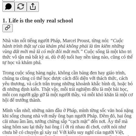
1. Life is the only real school
Nhà văn nổi tiếng người Pháp, Marcel Proust, từng nói:
“Cuộc
hành trình thật sự của khám phá không phải là tìm kiếm những
vùng đất mới mà là có một đôi mắt mới.”
Cuộc sống là một kho tri
thức vô tận mà bất kỳ ai, dù ở độ tuổi hay nền tảng nào, cũng có thể
tự học và khám phá.
Trong cuộc sống hàng ngày, không cần bảng đen hay giáo trình,
chúng ta cũng có thể học được cách đối diện với thách thức, cách
yêu thương, và cách trân trọng những khoảnh khắc bình dị, hoặc bỏ
đi những định kiến. Thật vậy, mỗi trải nghiệm đều là một bài học,
mỗi con người gặp gỡ là một người thầy, và mỗi khó khăn là một cơ
hội để trưởng thành.
Mình vẫn nhớ, những năm đầu ở Pháp, mình từng sốc văn hoá nặng
khi sống chung nhà với mấy ông bạn người Pháp. Đêm đó, hai ông
cãi nhau ầm ầm, tưởng chừng sắp “cạch mặt” đến nơi. Ấy thế mà
sáng hôm sau lại thấy hai ông í í ới rủ nhau đi chơi, cười nói như
chưa hề có chuyện gì xảy ra! Với kiểu suy nghĩ của người Việt,